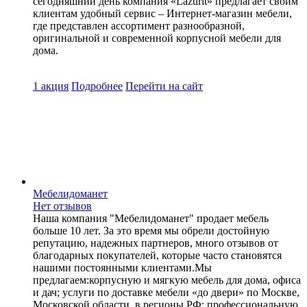
сегодняшний день компания «Lazurit» предлагает своим
клиентам удобный сервис – Интернет-магазин мебели,
где представлен ассортимент разнообразной,
оригинальной и современной корпусной мебели для
дома.
1 акция
Подробнее
Перейти
на сайт
Мебелидоманет
Нет отзывов
Наша компания "Мебелидоманет" продает мебель
больше 10 лет. За это время мы обрели достойную
репутацию, надежных партнеров, много отзывов от
благодарных покупателей, которые часто становятся
нашими постоянными клиентами.Мы
предлагаем:корпусную и мягкую мебель для дома, офиса
и дач; услуги по доставке мебели «до двери» по Москве,
Московской области, в регионы РФ; профессиональную