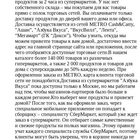
продуктов за 2 часа из супермаркетов. У нас нет
собственного склада – мы покупаем для вас товары
прямо с полок торговых сетей. Вы оплачиваете только
доставку продуктов до дверей вашего дома или офиса.
Доставка осуществляется из сетей METRO Cash&Carry,
"Ашан", "Азбука Вкуса", "ВкусВилл", "Лента",
“Мегамарт” (ГК “Дикси”). Чтобы узнать, откуда мы
можем привезти товары к вам домой, достаточно ввести
адрес на главной странице сайта или приложения, после
чего отобразятся доступные торговые сети.В нашем
каталоге более 140 000 товаров из различных
гипермаркетов, а также 2 000 продуктов и товаров для
дома с суперскидками до 50% каждую неделю. При
оформлении заказа из METRO, карта клиента торговой
сети не понадобится.Доставка из супермаркетов "Азбука
Вкуса" пока доступна только в Москве, но мы работаем
над тем, чтобы магазинов-партнеров было больше в
каждом регионе.Кто выберет мне продукты и привезет
домой? После того, как вы оформили заказ, через
специальное мобильное приложение он попадает к
сборщику – специалисту СберМаркет, который уже ждет
заказ в супермаркете. Он отбирает самые качественные
и свежие продукты на полках магазина. Этому правилу
учат каждого специалиста службы СберМаркет, поэтому
клиенты могут быть уверены, что в корзине никогда не