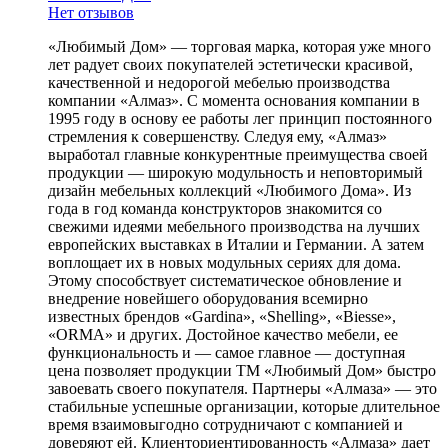
Нет отзывов
«Любимый Дом» — торговая марка, которая уже много
лет радует своих покупателей эстетически красивой,
качественной и недорогой мебелью производства
компании «Алмаз». С момента основания компании в
1995 году в основу ее работы лег принцип постоянного
стремления к совершенству. Следуя ему, «Алмаз»
выработал главные конкурентные преимущества своей
продукции — широкую модульность и неповторимый
дизайн мебельных коллекций «Любимого Дома». Из
года в год команда конструкторов знакомится со
свежими идеями мебельного производства на лучших
европейских выставках в Италии и Германии. А затем
воплощает их в новых модульных сериях для дома.
Этому способствует систематическое обновление и
внедрение новейшего оборудования всемирно
известных брендов «Gardina», «Shelling», «Biesse»,
«ORMA» и других. Достойное качество мебели, ее
функциональность и — самое главное — доступная
цена позволяет продукции ТМ «Любимый Дом» быстро
завоевать своего покупателя. Партнеры «Алмаза» — это
стабильные успешные организации, которые длительное
время взаимовыгодно сотрудничают с компанией и
доверяют ей. Клиенториентированность «Алмаза» дает