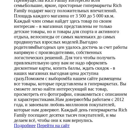
Преимущества Rich Family Интересно всей
семьеБольшие, яркие, просторные гипермаркеты Rich
Family подарят массу положительных впечатлений.
Площадь каждого магазина от 3 500 до 5 000 кв.м.
Каждый член семьи найдет здесь товар по своим
интересам – в магазинах представлены не только
детские товары, но и товары для спорта и активного
отдыха, велосипеды от самых маленьких до самых
продвинутых взрослых моделей.Выгодно
родителямВыгодных цен удалось достичь за счет работы
напрямую с производителями, собственных
логистических решений. Для того чтобы получить
привлекательную цену вам не надо оформлять
дисконтные карты, копить баллы, ждать скидок - в
наших магазинах выгодная цена доступна
сразу.Поможем с выборомНа нашем сайте размещены
все товары, которые представлены в гипермаркетах. Вы
сможете легко найти интересующий вас товар,
просмотреть его фотографии, ознакомиться с описанием
и характеристиками.Нам доверяютМы работаем с 2012
года, и завоевали любовь миллионов покупателей,
которые нам доверяют. Каждый день гипермаркеты Rich
Family посещают десятки тысяч покупателей, и мы
делаем всё, чтобы они к нам вернулись.
Подробнее
Перейти
на сайт