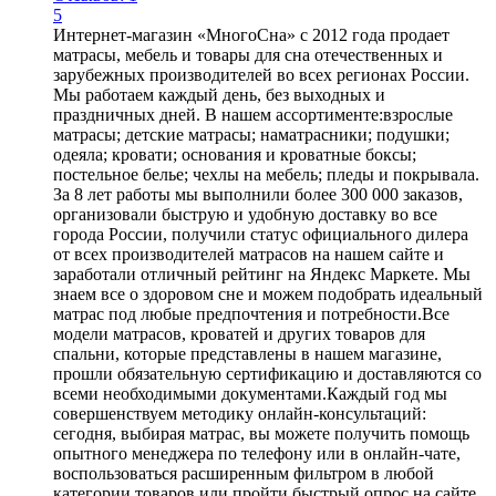
5
Интернет-магазин «МногоСна» с 2012 года продает
матрасы, мебель и товары для сна отечественных и
зарубежных производителей во всех регионах России.
Мы работаем каждый день, без выходных и
праздничных дней. В нашем ассортименте:взрослые
матрасы; детские матрасы; наматрасники; подушки;
одеяла; кровати; основания и кроватные боксы;
постельное белье; чехлы на мебель; пледы и покрывала.
За 8 лет работы мы выполнили более 300 000 заказов,
организовали быструю и удобную доставку во все
города России, получили статус официального дилера
от всех производителей матрасов на нашем сайте и
заработали отличный рейтинг на Яндекс Маркете. Мы
знаем все о здоровом сне и можем подобрать идеальный
матрас под любые предпочтения и потребности.Все
модели матрасов, кроватей и других товаров для
спальни, которые представлены в нашем магазине,
прошли обязательную сертификацию и доставляются со
всеми необходимыми документами.Каждый год мы
совершенствуем методику онлайн-консультаций:
сегодня, выбирая матрас, вы можете получить помощь
опытного менеджера по телефону или в онлайн-чате,
воспользоваться расширенным фильтром в любой
категории товаров или пройти быстрый опрос на сайте.