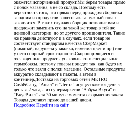
окажется испорченный продукт.Мы берем товары прямо
с полок магазина, а не со склада. Поэтому есть
вероятность того, что прямо перед приходом сборщика
за одним из продуктов вашего заказа нужный товар
закончится. В таких случаях сборщик позвонит вам и
предложит заменить его на такой же товар в той же
ценовой категории, но от другого производителя. Такие
же правила действуют и в случаях, если товар не
соответствует стандартам качества СберМаркет
(помятый, нарушена упаковка, изменил цвет и пр.) или
у него спорный срок годности.Скоропортящиеся и
охлажденные продукты упаковывают в специальные
термобоксы, поэтому товары приедут так, как будто их
только что взяли с полки магазина. Остальные продукты
аккуратно складывают в пакеты, а затем в
контейнер.Доставка из торговых сетей METRO
Cash&Carry, "Ашан" и "Лента" осуществляется день в
день за 2 часа, а из супермаркетов "Азбука Вкуса" и
"ВкусВилл" - за 30 минут с момента оформления заказа.
Товары доставят прямо до вашей двери.
Подробнее
Перейти
на сайт