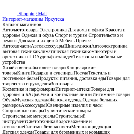
Shopping
Mall
Интернет-магазины Иркутска
Каталог магазинов
Авто/мототовары
Электроника
Для дома и офиса
Красота и
здоровье
Одежда и обувь
Спорт и туризм
Строительство и
ремонт
Для мам и их детей
Мебель
Прочее
Автозапчасти
Автоаксессуары
Шины/диски
Автоэлектроника
Бытовая техника
Климатическая техника
Компьютеры и
оргтехника / ПО
Аудио/фото/видео
Телефоны и мобильные
устройства
Хозяйственно-бытовые товары
Канцелярские
товары
Книги
Подарки и сувениры
Посуда
Текстиль и
постельное белье
Продукты питания, доставка еды
Товары для
творчества и рукоделия
Зоотовары
Косметика и парфюмерия
Интернет-аптеки
Товары для
здоровья и БАДы
Очки и контактные линзы
Интимные товары
Обувь
Мужская одежда
Женская одежда
Одежда больших
размеров
Аксессуары
Ювелирные изделия и часы
Спортивные товары
Туристические товары
Строительные материалы
Строительный
инструмент
Светотехника
Водоснабжение и
отопление
Системы безопасности
Металлопродукция
Детская одежда
Товары для беременных и кормящих