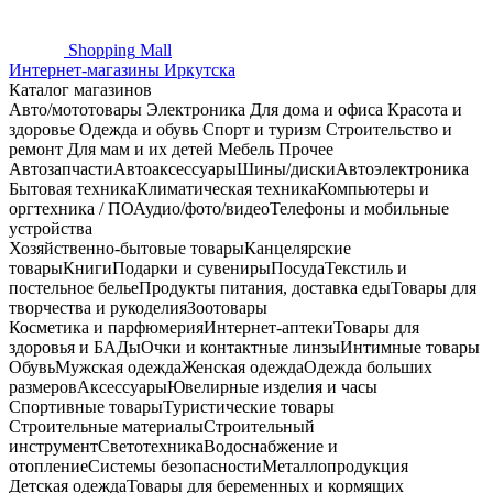
Shopping
Mall
Интернет-магазины Иркутска
Каталог магазинов
Авто/мототовары
Электроника
Для дома и офиса
Красота и
здоровье
Одежда и обувь
Спорт и туризм
Строительство и
ремонт
Для мам и их детей
Мебель
Прочее
Автозапчасти
Автоаксессуары
Шины/диски
Автоэлектроника
Бытовая техника
Климатическая техника
Компьютеры и
оргтехника / ПО
Аудио/фото/видео
Телефоны и мобильные
устройства
Хозяйственно-бытовые товары
Канцелярские
товары
Книги
Подарки и сувениры
Посуда
Текстиль и
постельное белье
Продукты питания, доставка еды
Товары для
творчества и рукоделия
Зоотовары
Косметика и парфюмерия
Интернет-аптеки
Товары для
здоровья и БАДы
Очки и контактные линзы
Интимные товары
Обувь
Мужская одежда
Женская одежда
Одежда больших
размеров
Аксессуары
Ювелирные изделия и часы
Спортивные товары
Туристические товары
Строительные материалы
Строительный
инструмент
Светотехника
Водоснабжение и
отопление
Системы безопасности
Металлопродукция
Детская одежда
Товары для беременных и кормящих