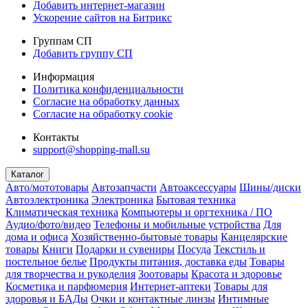
Добавить интернет-магазин
Ускорение сайтов на Битрикс
Группам СП
Добавить группу СП
Информация
Политика конфиденциальности
Согласие на обработку данных
Согласие на обработку cookie
Контакты
support@shopping-mall.su
Каталог
Авто/мототовары
Автозапчасти
Автоаксессуары
Шины/диски
Автоэлектроника
Электроника
Бытовая техника
Климатическая техника
Компьютеры и оргтехника / ПО
Аудио/фото/видео
Телефоны и мобильные устройства
Для
дома и офиса
Хозяйственно-бытовые товары
Канцелярские
товары
Книги
Подарки и сувениры
Посуда
Текстиль и
постельное белье
Продукты питания, доставка еды
Товары
для творчества и рукоделия
Зоотовары
Красота и здоровье
Косметика и парфюмерия
Интернет-аптеки
Товары для
здоровья и БАДы
Очки и контактные линзы
Интимные