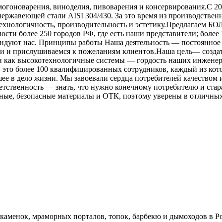
огоноварения, виноделия, пивоварения и консервирования.С 20
ржавеющей стали AISI 304/430. За это время из производствен
о технологичность, производительность и эстетику.Предлагаем Б
сти более 250 городов РФ, где есть наши представители; более
ндуют нас. Принципы работы Наша деятельность — постоянное 
и и прислушиваемся к пожеланиям клиентов.Наша цель— создать 
 как высокотехнологичные системы — гордость наших инженеров
это более 100 квалифицированных сотрудников, каждый из кото
ее в дело жизни. Мы завоевали сердца потребителей качеством 
тственность — знать, что нужно конечному потребителю и стара
нные, безопасные материалы и ОТК, поэтому уверены в отличн
 каменок, мраморных порталов, топок, барбекю и дымоходов в 