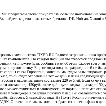
x.Мы предлагаем своим покупателям большое наименование ква
найдете модели знаменитых брендов - DJI, Hubsan, Xiaomi и
ктронных компонентов TIXER.RU.Радиоэлектроника- наша профес
ронных компонентов. По каждой позиции мы стараемся предложит
озиции нет, пожалуйста, сообщите нам об этом. Скорее всего, м
ем нашу логистику. Еще никогда покупка радиодеталей не была 
 все салоны связи Евросеть и, конечно, мы будем рады отправит
аказ", то он будет отправлен в тот же день или на следующий д
оссии в нашем магазине составляет 220 рублей. Если сумма ваше
сти доставки до 150руб, иначе действует скидка в размере 150
овар может отличаться в зависимости от партии, например описа
няйте у менеджера. Совершая покупку у нас, Вы соглашаетесь с 
лужбы Евросеть, Яндекс.Доставка. На Почту России оплаченные 
СДЭК. Оплаченные заказы можно забрать из нашего офиса в день