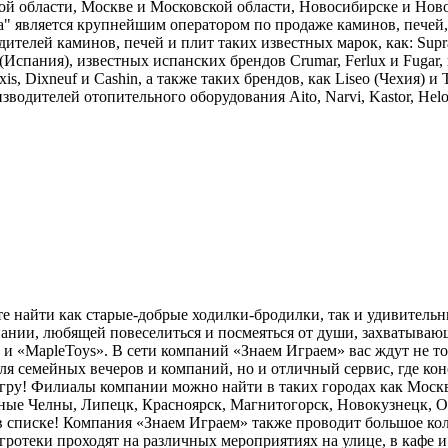
й области, Москве и Московской области, Новосибирске и Ново
" является крупнейшим оператором по продаже каминов, печей, 
елей каминов, печей и плит таких известных марок, как: Supra,
 (Испания), известных испанских брендов Crumar, Ferlux и Fugar,
s, Dixneuf и Cashin, а также таких брендов, как Liseo (Чехия) 
дителей отопительного оборудования Aito, Narvi, Kastor, Hel
те найти как старые-добрые ходилки-бродилки, так и удивитель
мпании, любящей повеселиться и посмеяться от души, захватывающ
» и «MapleToys». В сети компаний «Знаем Играем» вас ждут не 
 семейных вечеров и компаний, но и отличный сервис, где конс
гру! Филиалы компании можно найти в таких городах как Москва
ные Челны, Липецк, Красноярск, Магнитогорск, Новокузнецк, Озё
 в списке! Компания «Знаем Играем» также проводит большое ко
гротеки проходят на различных мероприятиях на улице, в кафе и