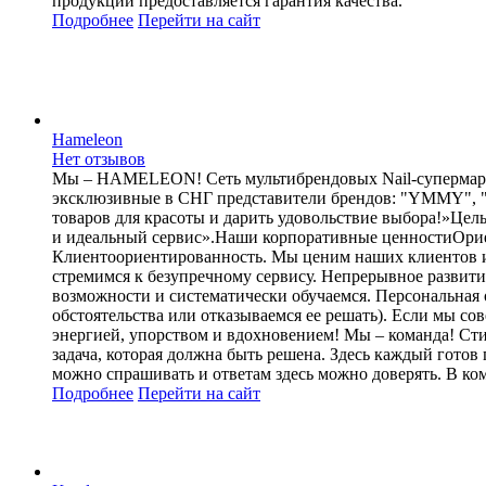
продукции предоставляется гарантия качества.
Подробнее
Перейти
на сайт
Hameleon
Нет отзывов
Мы – HAMELEON! Сеть мультибрендовых Nail-супермаркет
эксклюзивные в СНГ представители брендов: "YMMY", 
товаров для красоты и дарить удовольствие выбора!»Цел
и идеальный сервис».Наши корпоративные ценностиОриент
Клиентоориентированность. Мы ценим наших клиентов и 
стремимся к безупречному сервису. Непрерывное развитие
возможности и систематически обучаемся. Персональная от
обстоятельства или отказываемся ее решать). Если мы с
энергией, упорством и вдохновением! Мы – команда! Стил
задача, которая должна быть решена. Здесь каждый готов
можно спрашивать и ответам здесь можно доверять. В ком
Подробнее
Перейти
на сайт