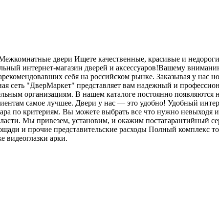
и Межкомнатные двери Ищете качественные, красивые и недороги
льный интернет-магазин дверей и аксессуаров!Вашему внимани
рекомендовавших себя на российском рынке. Заказывая у нас но
ная сеть "ДверМаркет" представляет вам надежный и профессио
ельным организациям. В нашем каталоге постоянно появляются
лиентам самое лучшее. Двери у нас — это удобно! Удобный интер
ара по критериям. Вы можете выбрать все что нужно невыходя и
бласти. Мы привезем, установим, и окажим постагарантийный се
площади и прочие представительские расходы Полный комплекс т
е видеоглазки арки.