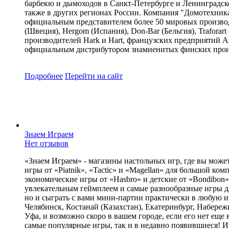
барбекю и дымоходов в Санкт-Петербурге и Ленинградско
также в других регионах России. Компания "Домотехника
официальным представителем более 50 мировых производит
(Швеция), Hergоm (Испания), Don-Bar (Бельгия), Traforart
производителей Hark и Hart, французских предприятий Axi
официальным дистрибутором знамиенитых финских произво
Подробнее
Перейти
на сайт
Знаем Играем
Нет отзывов
«Знаем Играем» - магазины настольных игр, где вы може
игры от «Piatnik», «Tactic» и «Magellan» для большой ко
экономические игры от «Hasbro» и детские от «Bondibon
увлекательным геймплеем и самые разнообразные игры для
но и сыграть с вами мини-партии практически в любую и
Челябинск, Костанай (Казахстан), Екатеринбург, Набереж
Уфа, и возможно скоро в вашем городе, если его нет еще
самые популярные игры, так и в недавно появившиеся! И