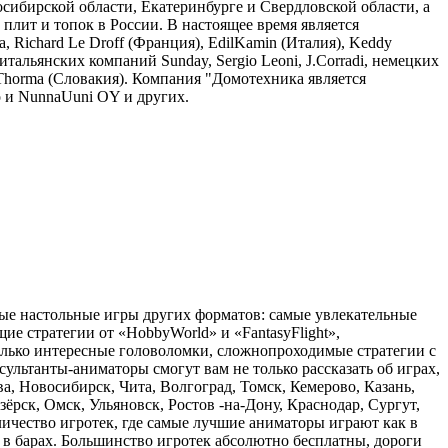
сибирской области, Екатеринбурге и Свердловской области, а
плит и топок в России. В настоящее время является
 Richard Le Droff (Франция), EdilKamin (Италия), Keddy
 итальянских компаний Sunday, Sergio Leoni, J.Corradi, немецких
и Thorma (Словакия). Компания "Домотехника является
o и NunnaUuni OY и других.
ные настольные игры других форматов: самые увлекательные
ие стратегии от «HobbyWorld» и «FantasyFlight»,
только интересные головоломки, сложнопроходимые стратегии с
ультанты-аниматоры смогут вам не только рассказать об играх,
, Новосибирск, Чита, Волгоград, Томск, Кемерово, Казань,
рск, Омск, Ульяновск, Ростов -на-Дону, Краснодар, Сургут,
личество игротек, где самые лучшие аниматоры играют как в
 в барах. Большинство игротек абсолютно бесплатны, дороги