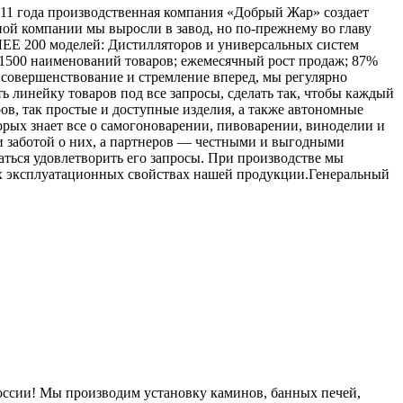
11 года производственная компания «Добрый Жар» создает
ной компании мы выросли в завод, но по-прежнему во главу
ОЛЕЕ 200 моделей: Дистилляторов и универсальных систем
 1500 наименований товаров; ежемесячный рост продаж; 87%
совершенствование и стремление вперед, мы регулярно
линейку товаров под все запросы, сделать так, чтобы каждый
, так простые и доступные изделия, а также автономные
рых знает все о самогоноварении, пивоварении, виноделии и
и заботой о них, а партнеров — честными и выгодными
ться удовлетворить его запросы. При производстве мы
ых эксплуатационных свойствах нашей продукции.Генеральный
России! Мы производим установку каминов, банных печей,