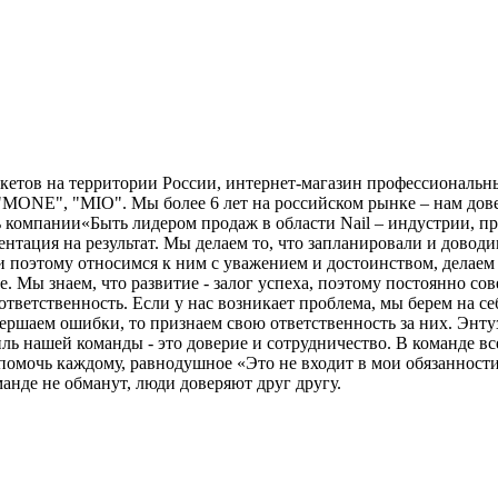
ов на территории России, интернет-магазин профессиональных
"MONE", "MIO". Мы более 6 лет на российском рынке – нам 
ь компании«Быть лидером продаж в области Nail – индустрии, 
ация на результат. Мы делаем то, что запланировали и доводим
поэтому относимся к ним с уважением и достоинством, делаем 
. Мы знаем, что развитие - залог успеха, поэтому постоянно с
ветственность. Если у нас возникает проблема, мы берем на себ
овершаем ошибки, то признаем свою ответственность за них. Эн
ь нашей команды - это доверие и сотрудничество. В команде все
 помочь каждому, равнодушное «Это не входит в мои обязанности
анде не обманут, люди доверяют друг другу.