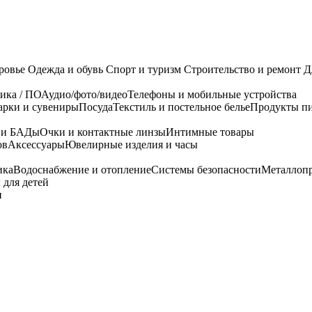
ровье
Одежда и обувь
Спорт и туризм
Строительство и ремонт
Д
ика / ПО
Аудио/фото/видео
Телефоны и мобильные устройства
арки и сувениры
Посуда
Текстиль и постельное белье
Продукты пи
я и БАДы
Очки и контактные линзы
Интимные товары
ов
Аксессуары
Ювелирные изделия и часы
ика
Водоснабжение и отопление
Системы безопасности
Металлоп
 для детей
и