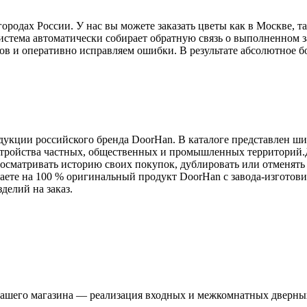
дах России. У нас вы можете заказать цветы как в Москве, так
истема автоматически собирает обратную связь о выполненном з
ов и оперативно исправляем ошибки. В результате абсолютное б
дукции российского бренда DoorHan. В каталоге представлен ш
устройства частных, общественных и промышленных территорий.
осматривать историю своих покупок, дублировать или отменять 
аете на 100 % оригинальный продукт DoorHan с завода-изготови
делий на заказ.
я нашего магазина — реализация входных и межкомнатных дверны