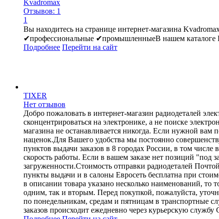
Kvadromax
Отзывов: 1
1
Вы находитесь на странице интернет-магазина Kvadroma
✔профессиональные ✔промышленныеВ нашем каталоге Вы 
Подробнее
Перейти
на сайт
TIXER
Нет отзывов
Добро пожаловать в интернет-магазин радиодеталей эле
сконцентрироваться на электронике, а не поиске элект
магазина не останавливается никогда. Если нужной вам п
наценок.Для Вашего удобства мы постоянно совершенству
пунктов выдачи заказов в 8 городах России, в том числе
скорость работы. Если в вашем заказе нет позиций "под з
загруженности.Стоимость отправки радиодеталей Почтой Р
пункты выдачи и в салоны Евросеть бесплатна при стоимо
в описании товара указано несколько наименований, то т
одним, так и вторым. Перед покупкой, пожалуйста, уточ
по понедельникам, средам и пятницам в транспортные с
заказов происходит ежедневно через курьерскую службу 
Подробнее
Перейти
на сайт