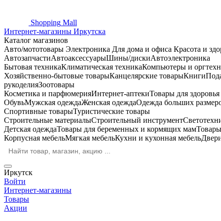
Shopping
Mall
Интернет-магазины Иркутска
Каталог магазинов
Авто/мототовары
Электроника
Для дома и офиса
Красота и здо
Автозапчасти
Автоаксессуары
Шины/диски
Автоэлектроника
Бытовая техника
Климатическая техника
Компьютеры и оргтехн
Хозяйственно-бытовые товары
Канцелярские товары
Книги
Под
рукоделия
Зоотовары
Косметика и парфюмерия
Интернет-аптеки
Товары для здоровь
Обувь
Мужская одежда
Женская одежда
Одежда больших размер
Спортивные товары
Туристические товары
Строительные материалы
Строительный инструмент
Светотехн
Детская одежда
Товары для беременных и кормящих мам
Товары
Корпусная мебель
Мягкая мебель
Кухни и кухонная мебель
Двер
Иркутск
Войти
Интернет-магазины
Товары
Акции