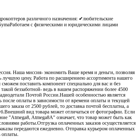
дрокоптеров различного назначения: ✔любительские
 SymaРаботаем с физическими и юридическими лицами
сия. Наша миссия- экономить Ваше время и деньги, позволяя
ь лучшую цену. Работа по расширениею ассортимента нашего
ы сможем поставить компонент специально для вас и без
такой беззаботной- ведь в вашем распоряжении более 4500
ь радиодетали Почтой России.Нашей особенностью является
ень после оплаты в зависимости от времени оплаты и текущей
го заказа от 2500 рублей, то доставка почтой бесплатна, а
руб.Внешний вид товара может отличаться от фотографии. Если
ние "Atmega8, Atmega8A" означает, что товар может быть как
условиями работы.Отгрузка оплаченных заказов осуществляется
заказы передаются ежедневно. Отправка курьером оплаченных
 оплаты.