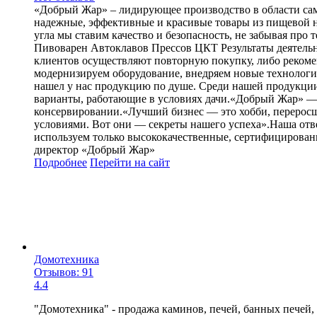
«Добрый Жар» – лидирующее производство в области сам
надежные, эффективные и красивые товары из пищевой не
угла мы ставим качество и безопасность, не забывая пр
Пивоварен Автоклавов Прессов ЦКТ Результаты деятельно
клиентов осуществляют повторную покупку, либо рекоме
модернизируем оборудование, внедряем новые технологи
нашел у нас продукцию по душе. Среди нашей продукции
варианты, работающие в условиях дачи.«Добрый Жар» — 
консервировании.«Лучший бизнес — это хобби, переросш
условиями. Вот они — секреты нашего успеха».Наша отве
используем только высококачественные, сертифицирова
директор «Добрый Жар»
Подробнее
Перейти
на сайт
Домотехника
Отзывов: 91
4.4
"Домотехника" - продажа каминов, печей, банных печей,