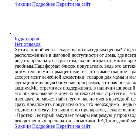
4 акции
Подробнее
Перейти
на сайт
Будь здоров
Нет отзывов
Хотите приобрести лекарства по выгодным ценам? Ищете 
расположенные в шаговой доступности от дома, где всег
редких препаратах. При этом, вы не потратите много вр
удобным.Наш формат близок покупателю, ведь это аптек
внимательными фармацевтами, и – что самое главное – р
ассортимент лечебной косметики, товаров для мамы и ма
функционирующая бонусная программа, которая позволяе
акциям.Мы стремимся поддерживать в наличии широкий ас
это обычно бывает в других аптеках.Наша стратегия – 
препарат, он может найти его у нас по очень выгодной ц
сразу предложить покупателю то, что необходимо - ведь 
годности истекут.Большинство препаратов, лекарственно
«Протек», который закупает товары напрямую у произво
лекарственных препаратов, косметики, БАД и изделий ме
5 акций
Подробнее
Перейти
на сайт