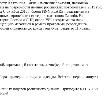
осту Аалтонена. Такие изменения показали, насколько
ия на потребности именно российских потребителей. 2015 год
од С октября 2016 г. бренд FiNN FLARE представлен на
рупных европейских интернет-магазинов Zalando. На
тории России и СНГ; около 25% ассортимента марки
онцепцию магазинов в рамках программы ребрендинга,
общей сложности до конца года будет открыто 11 новых
ой, заряжающей позитивом атмосферой, и предлагают
ора, примерки и покупки одежды. Всё это с первой минуты
знанных лидеров розничного дизайна. Приходите в FUNDAY
роде!