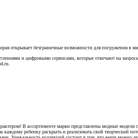
рая открывает безграничные возможности для погружения в мир 
атлениями и цифровыми сервисами, которые отвечают на запрос
d.ru.
характером! В ассортименте марки представлены модные модели по 
ь каждому ребенку раскрыть и реализовать свой творческий пот
тазии. Уникальность коллекций состоит в том, что вещи можно л