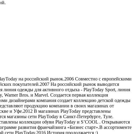
ий.
PlayToday на российский рынок.2006 Совместно с европейскими
сийских покупателей.2007 На российский рынок выводится
я линия одежды для активного отдыха - PlayToday Sport, линия
 Warner Bros. и Marvel. Создается первая коллекция
нскими дизайнерами компания создает коллекцию детской одежды
в представляют продукцию компании в своих магазинах от
кве и Уфе.2012 В магазинах PlayToday представлены
тся магазины сети PlayToday в Санкт-Петербурге, Туле.
дставлены коллекции обуви PlayToday и S’COOL . Открываются
рограмме развития франчайзинга «Бизнес старт».В ассортименте
й сети PlayToday.2016 История продолжается :)