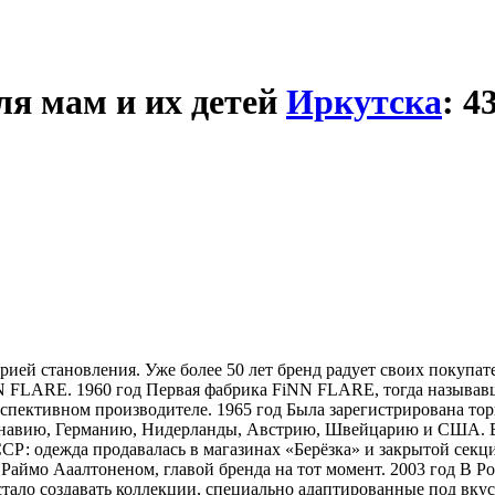
ля мам и их детей
Иркутска
: 4
ией становления. Уже более 50 лет бренд радует своих покупат
N FLARE. 1960 год Первая фабрика FiNN FLARE, тогда называв
перспективном производителе. 1965 год Была зарегистрирована 
инавию, Германию, Нидерланды, Австрию, Швейцарию и США. Вс
ССР: одежда продавалась в магазинах «Берёзка» и закрытой сек
Раймо Ааалтоненом, главой бренда на тот момент. 2003 год В Р
ало создавать коллекции, специально адаптированные под вкус