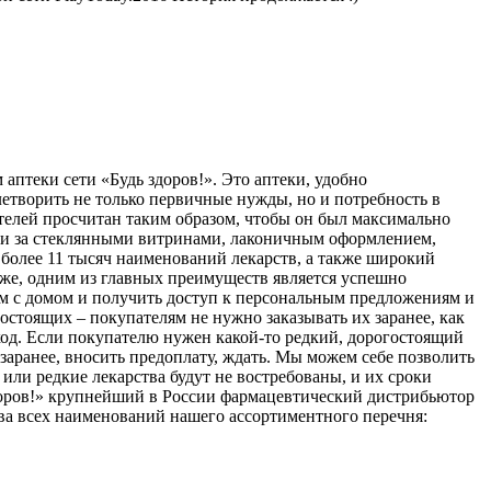
аптеки сети «Будь здоров!». Это аптеки, удобно
етворить не только первичные нужды, но и потребность в
телей просчитан таким образом, чтобы он был максимально
ыми за стеклянными витринами, лаконичным оформлением,
 более 11 тысяч наименований лекарств, а также широкий
кже, одним из главных преимуществ является успешно
м с домом и получить доступ к персональным предложениям и
стоящих – покупателям не нужно заказывать их заранее, как
од. Если покупателю нужен какой-то редкий, дорогостоящий
 заранее, вносить предоплату, ждать. Мы можем себе позволить
или редкие лекарства будут не востребованы, и их сроки
здоров!» крупнейший в России фармацевтический дистрибьютор
ва всех наименований нашего ассортиментного перечня: