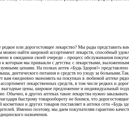
редкое или дорогостоящее лекарство? Мы рады представить вам 
да можно найти широкий ассортимент лекарств, способный удовл
емени в ожидании своей очереди – процесс обслуживания покупа
и к которым мы привыкли с детства: с лекарствами, выложенн
азумными ценами. На полках аптек «Будь Здоров!» представлено
лыша, диетического питания и средств по уходу за больными.Та
т вам ежедневно экономить на покупках в любимой аптеке рядо
сортимент лекарственных средств, в том числе редких и дорого
это выгодные цены, широкое предложение и индивидуальный подх
ене. Обычно, в других аптеках такие лекарства нужно заказывать
благодаря быстрому товарообороту не боимся, что дорогостоящие 
й косметики и других товаров поставляет в аптеки сети «Будь 
дителей. Именно поэтому, мы даем покупателям гарантию качест
дицинского назначения.