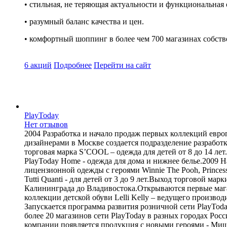
• стильная, не теряющая актуальности и функциональная
• разумный баланс качества и цен.
• комфортный шоппинг в более чем 700 магазинах собств
6 акций
Подробнее
Перейти
на сайт
PlayToday
Нет отзывов
2004 Разработка и начало продаж первых коллекций евро
дизайнерами в Москве cоздается подразделение разработ
торговая марка S’COOL – одежда для детей от 8 до 14 ле
PlayToday Home - одежда для дома и нижнее белье.2009 Н
лицензионной одежды с героями Winnie The Pooh, Princes
Tutti Quanti - для детей от 3 до 9 лет.Выход торговой м
Калининграда до Владивостока.Открываются первые мага
коллекции детской обуви Lelli Kelly – ведущего производ
Запускается программа развития розничной сети PlayTod
более 20 магазинов сети PlayToday в разных городах Рос
компании появляется продукция с новыми героями - Мишка