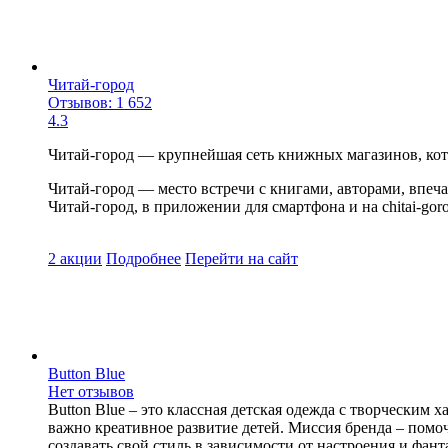
Читай-город
Отзывов: 1 652
4.3
Читай-город — крупнейшая сеть книжных магазинов, кото
Читай-город — место встречи с книгами, авторами, впеч
Читай-город, в приложении для смартфона и на chitai-goro
2 акции
Подробнее
Перейти
на сайт
Buttоn Blue
Нет отзывов
Button Blue – это классная детская одежда с творческим 
важно креативное развитие детей. Миссия бренда – помоч
создавать свой стиль в зависимости от настроения и фан