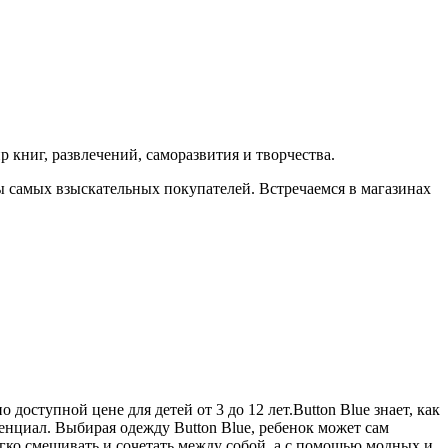
книг, развлечений, саморазвития и творчества.
ы самых взыскательных покупателей. Встречаемся в магазинах
доступной цене для детей от 3 до 12 лет.Button Blue знает, как
енциал. Выбирая одежду Button Blue, ребенок может сам
егко смешивать и сочетать между собой, а с помощью модных и