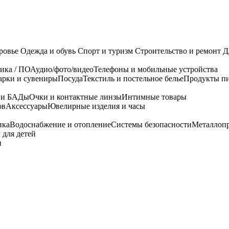
ровье
Одежда и обувь
Спорт и туризм
Строительство и ремонт
Д
ика / ПО
Аудио/фото/видео
Телефоны и мобильные устройства
арки и сувениры
Посуда
Текстиль и постельное белье
Продукты пи
я и БАДы
Очки и контактные линзы
Интимные товары
ов
Аксессуары
Ювелирные изделия и часы
ика
Водоснабжение и отопление
Системы безопасности
Металлоп
 для детей
и