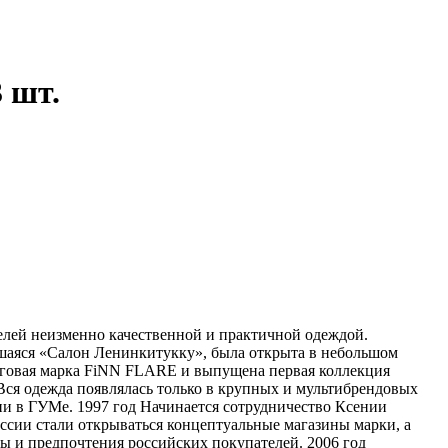
3 шт.
елей неизменно качественной и практичной одеждой.
шаяся «Салон Ленинкитукку», была открыта в небольшом
торговая марка FiNN FLARE и выпущена первая коллекция
я одежда появлялась только в крупных и мультибрендовых
ции в ГУМе. 1997 год Начинается сотрудничество Ксении
оссии стали открываться концептуальные магазины марки, а
ы и предпочтения российских покупателей. 2006 год