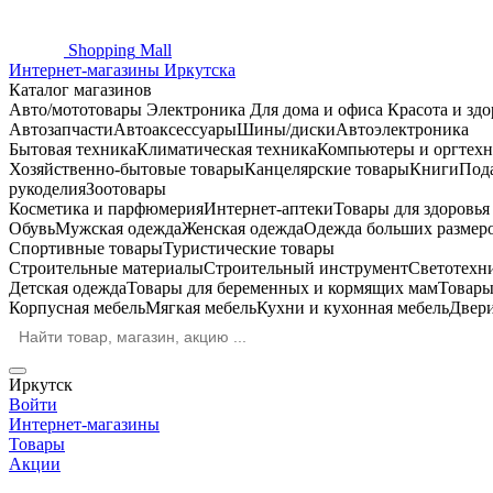
Shopping
Mall
Интернет-магазины Иркутска
Каталог магазинов
Авто/мототовары
Электроника
Для дома и офиса
Красота и здо
Автозапчасти
Автоаксессуары
Шины/диски
Автоэлектроника
Бытовая техника
Климатическая техника
Компьютеры и оргтехн
Хозяйственно-бытовые товары
Канцелярские товары
Книги
Под
рукоделия
Зоотовары
Косметика и парфюмерия
Интернет-аптеки
Товары для здоровь
Обувь
Мужская одежда
Женская одежда
Одежда больших размер
Спортивные товары
Туристические товары
Строительные материалы
Строительный инструмент
Светотехн
Детская одежда
Товары для беременных и кормящих мам
Товары
Корпусная мебель
Мягкая мебель
Кухни и кухонная мебель
Двер
Иркутск
Войти
Интернет-магазины
Товары
Акции