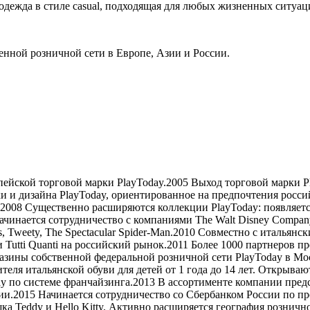
 одежда в стиле casual, подходящая для любых жизненных ситуац
енной розничной сети в Европе, Азии и России.
пейской торговой марки PlayToday.2005 Выход торговой марки 
ки и дизайна PlayToday, ориентированное на предпочтения рос
т.2008 Существенно расширяются коллекции PlayToday: появляетс
ачинается сотрудничество с компаниями The Walt Disney Company,
s, Tweety, The Spectacular Spider-Man.2010 Совместно с италья
арки Tutti Quanti на российский рынок.2011 Более 1000 партнеро
зины собственной федеральной розничной сети PlayToday в Мос
ителя итальянской обуви для детей от 1 года до 14 лет. Открываю
ay по системе франчайзинга.2013 В ассортименте компании пре
сии.2015 Начинается сотрудничество со Сбербанком России по п
 Teddy и Hello Kitty. Активно расширяется география рознично