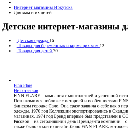
Интернет-магазины Иркутска
Для мам и их детей
Детские интернет-магазины д
Детская одежда
16
Товары для беременных и кормящих мам
12
Товары для детей
30
Finn Flare
Нет отзывов
FiNN FLARE – компания с многолетней и успешной истор
Познакомимся поближе с историей и особенностями FiN
финском городке Сало. Она сразу заявила о себе как о 
одежды. 1970 год Коллекции экспортировались в Сканд
магазинах. 1974 год Бренд впервые был представлен в С
Рясовой – на сегодняшний день Президента компании – с 
также было открыто дизайн-бюро FiNN FLARE, которое ст