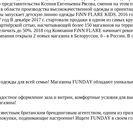
 представительства Ксения Евгеньевна Рясова, сменив на этом п
в области производства высококачественной одежды и ориентац
 даты запускает детскую линию одежды FiNN FLARE KIDS. 2016 г
7 год В декабре 2017 г. стартовали продажи в одном из самых к
ртнёрской сетью, насчитывающей более 150 магазинов на терри
увеличить до 50%. 2018 год Компания FiNN FLARE начинает рек
пания открыла 2 новых магазина в Белоруссии, 6 - в России. В 
 одежды для всей семьи! Магазины FUNDAY обладают уникальн
стное оформление зала и витрин, комфортные условия для выб
агазина!
звестным британским брендинговым агентством, одним из при
 и покупки, поднимающие настроение! Ищите FUNDAY в своем го