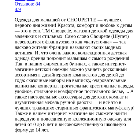
Отзывов: 84
4.9
Одежда для малышей от CHOUPETTE — лучшее с
первого дня жизни! Красота, комфорт и любовь к детям
— это и есть ТМ Choupette, магазин детской одежды для
маленьких и стильных. Само слово Choupette (Шупет)
переводится с французского как «капусточка» — так
ласково жители Франции называют своих модных
детишек. И, что очень важно, коллекционная детская
одежда бренда подходит малышам с самого рождения!
Так, в наших фирменных бутиках, а также интернет-
магазине детской одежды можно увидеть роскошный
ассортимент дизайнерских комплектов для детей до
года: сказочные наборы на выписку, очаровательные
выписные конверты, трогательные крестильные наряды,
удобное, стильное и комфортное постельного белье, ... А
также пасторальные аксессуары для детских комнат и
изумительная мебель ручной работы — и всё это в
лучших традициях старинных французских мануфактур!
Также в нашем интернет-магазине вы сможете найти
нарядную и повседневную коллекционную одежду для
детей от 0 до 8 лет и высококачественную школьную
форму до 14 лет.