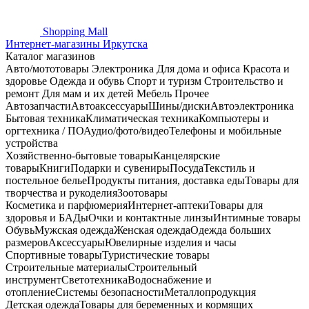
Shopping
Mall
Интернет-магазины Иркутска
Каталог магазинов
Авто/мототовары
Электроника
Для дома и офиса
Красота и
здоровье
Одежда и обувь
Спорт и туризм
Строительство и
ремонт
Для мам и их детей
Мебель
Прочее
Автозапчасти
Автоаксессуары
Шины/диски
Автоэлектроника
Бытовая техника
Климатическая техника
Компьютеры и
оргтехника / ПО
Аудио/фото/видео
Телефоны и мобильные
устройства
Хозяйственно-бытовые товары
Канцелярские
товары
Книги
Подарки и сувениры
Посуда
Текстиль и
постельное белье
Продукты питания, доставка еды
Товары для
творчества и рукоделия
Зоотовары
Косметика и парфюмерия
Интернет-аптеки
Товары для
здоровья и БАДы
Очки и контактные линзы
Интимные товары
Обувь
Мужская одежда
Женская одежда
Одежда больших
размеров
Аксессуары
Ювелирные изделия и часы
Спортивные товары
Туристические товары
Строительные материалы
Строительный
инструмент
Светотехника
Водоснабжение и
отопление
Системы безопасности
Металлопродукция
Детская одежда
Товары для беременных и кормящих