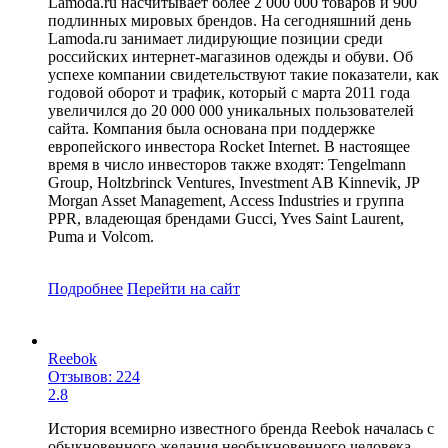
Lamoda.ru насчитывает более 2 000 000 товаров и 900
подлинных мировых брендов. На сегодняшний день
Lamoda.ru занимает лидирующие позиции среди
российских интернет-магазинов одежды и обуви. Об
успехе компании свидетельствуют такие показатели, как
годовой оборот и трафик, который с марта 2011 года
увеличился до 20 000 000 уникальных пользователей
сайта. Компания была основана при поддержке
европейского инвестора Rocket Internet. В настоящее
время в число инвесторов также входят: Tengelmann
Group, Holtzbrinck Ventures, Investment AB Kinnevik, JP
Morgan Asset Management, Access Industries и группа
PPR, владеющая брендами Gucci, Yves Saint Laurent,
Puma и Volcom.
Подробнее
Перейти
на сайт
Reebok
Отзывов: 224
2.8
История всемирно известного бренда Reebok началась с
обыкновенного желания необыкновенного человека