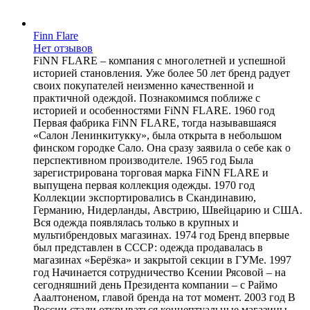
Finn Flare
Нет отзывов
FiNN FLARE – компания с многолетней и успешной
историей становления. Уже более 50 лет бренд радует
своих покупателей неизменно качественной и
практичной одеждой. Познакомимся поближе с
историей и особенностями FiNN FLARE. 1960 год
Первая фабрика FiNN FLARE, тогда называвшаяся
«Салон Ленинкитукку», была открыта в небольшом
финском городке Сало. Она сразу заявила о себе как о
перспективном производителе. 1965 год Была
зарегистрирована торговая марка FiNN FLARE и
выпущена первая коллекция одежды. 1970 год
Коллекции экспортировались в Скандинавию,
Германию, Нидерланды, Австрию, Швейцарию и США.
Вся одежда появлялась только в крупных и
мультибрендовых магазинах. 1974 год Бренд впервые
был представлен в СССР: одежда продавалась в
магазинах «Берёзка» и закрытой секции в ГУМе. 1997
год Начинается сотрудничество Ксении Рясовой – на
сегодняшний день Президента компании – с Раймо
Ааалтоненом, главой бренда на тот момент. 2003 год В
России стали открываться концептуальные магазины