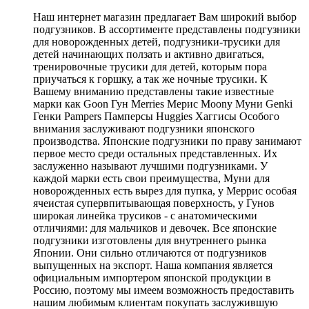
Наш интернет магазин предлагает Вам широкий выбор
подгузников. В ассортименте представлены подгузники
для новорожденных детей, подгузники-трусики для
детей начинающих ползать и активно двигаться,
тренировочные трусики для детей, которым пора
приучаться к горшку, а так же ночные трусики. К
Вашему вниманию представлены такие известные
марки как Goon Гун Merries Мерис Moony Муни Genki
Генки Pampers Памперсы Huggies Хаггисы Особого
внимания заслуживают подгузники японского
производства. Японские подгузники по праву занимают
первое место среди остальных представленных. Их
заслуженно называют лучшими подгузниками. У
каждой марки есть свои преимущества, Муни для
новорожденных есть вырез для пупка, у Меррис особая
ячеистая супервпитывающая поверхность, у Гунов
широкая линейка трусиков - с анатомическими
отличиями: для мальчиков и девочек. Все японские
подгузники изготовлены для внутреннего рынка
Японии. Они сильно отличаются от подгузников
выпущенных на экспорт. Наша компания является
официальным импортером японской продукции в
Россию, поэтому мы имеем возможность предоставить
нашим любимым клиентам покупать заслужившую