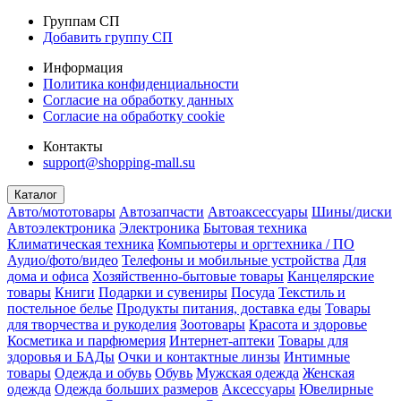
Группам СП
Добавить группу СП
Информация
Политика конфиденциальности
Согласие на обработку данных
Согласие на обработку cookie
Контакты
support@shopping-mall.su
Каталог
Авто/мототовары
Автозапчасти
Автоаксессуары
Шины/диски
Автоэлектроника
Электроника
Бытовая техника
Климатическая техника
Компьютеры и оргтехника / ПО
Аудио/фото/видео
Телефоны и мобильные устройства
Для
дома и офиса
Хозяйственно-бытовые товары
Канцелярские
товары
Книги
Подарки и сувениры
Посуда
Текстиль и
постельное белье
Продукты питания, доставка еды
Товары
для творчества и рукоделия
Зоотовары
Красота и здоровье
Косметика и парфюмерия
Интернет-аптеки
Товары для
здоровья и БАДы
Очки и контактные линзы
Интимные
товары
Одежда и обувь
Обувь
Мужская одежда
Женская
одежда
Одежда больших размеров
Аксессуары
Ювелирные