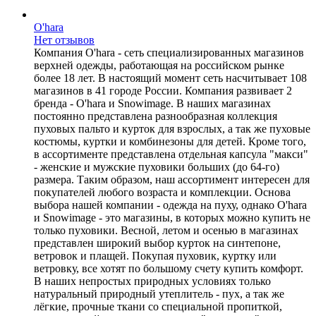
O'hara
Нет отзывов
Компания O'hara - сеть специализированных магазинов
верхней одежды, работающая на российском рынке
более 18 лет. В настоящий момент сеть насчитывает 108
магазинов в 41 городе России. Компания развивает 2
бренда - O'hara и Snowimage. В наших магазинах
постоянно представлена разнообразная коллекция
пуховых пальто и курток для взрослых, а так же пуховые
костюмы, куртки и комбинезоны для детей. Кроме того,
в ассортименте представлена отдельная капсула "макси"
- женские и мужские пуховики больших (до 64-го)
размера. Таким образом, наш ассортимент интересен для
покупателей любого возраста и комплекции. Основа
выбора нашей компании - одежда на пуху, однако O'hara
и Snowimage - это магазины, в которых можно купить не
только пуховики. Весной, летом и осенью в магазинах
представлен широкий выбор курток на синтепоне,
ветровок и плащей. Покупая пуховик, куртку или
ветровку, все хотят по большому счету купить комфорт.
В наших непростых природных условиях только
натуральный природный утеплитель - пух, а так же
лёгкие, прочные ткани со специальной пропиткой,