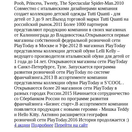
Pooh, Princess, Tweety, The Spectacular Spider-Man.2010
Совместно с итальянскими дизайнерами компания
создает коллекцию детской одежды Tutti Quanti - для
детей от 3 до 9 лет.Выход торговой марки Tutti Quanti на
российский рынок.2011 Более 1000 партнеров
представляют продукцию компании в своих магазинах
от Калининграда до Владивостока.Открываются первые
магазины собственной федеральной розничной сети
PlayToday в Москве и Уфе.2012 В магазинах PlayToday
представлены коллекции детской обуви Lelli Kelly –
ведущего производителя итальянской обуви для детей от
1 года до 14 лет. Открываются магазины сети PlayToday
в Санкт-Петербурге, Туле. Запускается программа
развития розничной сети PlayToday по системе
франчайзинга.2013 В ассортименте компании
представлены коллекции обуви PlayToday и S’COOL .
Открываются более 20 магазинов сети PlayToday в
разных городах России.2015 Начинается сотрудничество
со Сбербанком России по программе развития
франчайзинга «Бизнес старт».В ассортименте компании
появляется продукция с новыми героями - Мишка Teddy
и Hello Kitty. Активно расширяется география
розничной сети PlayToday.2016 История продолжается :)
4 акции
Подробнее
Перейти
на сайт