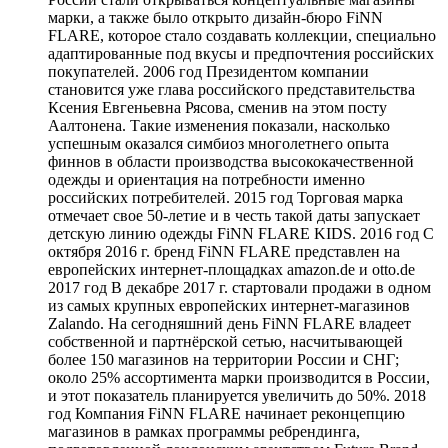
марки, а также было открыто дизайн-бюро FiNN
FLARE, которое стало создавать коллекции, специально
адаптированные под вкусы и предпочтения российских
покупателей. 2006 год Президентом компании
становится уже глава российского представительства
Ксения Евгеньевна Рясова, сменив на этом посту
Аалтонена. Такие изменения показали, насколько
успешным оказался симбиоз многолетнего опыта
финнов в области производства высококачественной
одежды и ориентация на потребности именно
российских потребителей. 2015 год Торговая марка
отмечает свое 50-летие и в честь такой даты запускает
детскую линию одежды FiNN FLARE KIDS. 2016 год С
октября 2016 г. бренд FiNN FLARE представлен на
европейских интернет-площадках amazon.de и otto.de
2017 год В декабре 2017 г. стартовали продажи в одном
из самых крупных европейских интернет-магазинов
Zalando. На сегодняшний день FiNN FLARE владеет
собственной и партнёрской сетью, насчитывающей
более 150 магазинов на территории России и СНГ;
около 25% ассортимента марки производится в России,
и этот показатель планируется увеличить до 50%. 2018
год Компания FiNN FLARE начинает реконцепцию
магазинов в рамках программы ребрендинга,