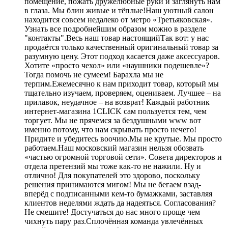
помещение, пожать дружелюбные руки и заглянуть нам
в глаза. Мы блин живые и тёплые!Наш уютный салон
находится совсем недалеко от метро «Третьяковская».
Узнать все подробнейшим образом можно в разделе
"контакты".Весь наш товар настоящийТак вот: у нас
продаётся только качественный оригинальный товар за
разумную цену. Этот подход касается даже аксессуаров.
Хотите «просто чехол» или «наушники подешевле»?
Тогда помочь не сумеем! Барахла мы не
терпим.Ежемесячно к нам приходит товар, который мы
тщательно изучаем, проверяем, оцениваем. Лучшее – на
прилавок, неудачное – на возврат! Каждый работник
интернет-магазина 1CLICK сам пользуется тем, чем
торгует. Мы не прячемся за бездушными www вот
именно потому, что нам скрывать просто нечего!
Придите и убедитесь воочию.Мы не крутые. Мы просто
работаем.Наш московский магазин нельзя обозвать
«частью огромной торговой сети». Совета директоров и
отдела претензий мы тоже как-то не нажили. Ну и
отлично! Для покупателей это здорово, поскольку
решения принимаются мигом! Мы не бегаем взад-
вперёд с подписанными кем-то бумажками, заставляя
клиентов неделями ждать да надеяться. Согласования?
Не смешите! Достучаться до нас много проще чем
чихнуть пару раз.Сплочённая команда увлечённых