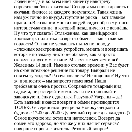
людей всегда и во всём идёт клиенту навстречу –
спросите любого заказчика! Сегодня мы снова дрались с
акулами бизнеса за каждого покупателя. Такая жизнь
нам уж точно по вкусу.Отсутствие риска – вот главное
правило.В сознании многих людей сидит образ мутного
интернет-магазина, в который назад ничего не вернёшь.
Ну что тут сказать? Отлаженная, как швейцарский
хронометр, политика возврата-обмена – наша главная
гордость! От нас не услышать нытья по поводу
«сложных электронных устройств, менять и возвращать
которые по закону никто не обязан», как запросто
скажут в другом магазине. Мы тут же меняем и всё!
Железных 14 дней. Именно столько времени у Вас будет
на окончательное решение по товару. Выбрали не
совсем ту модель? Разочаровались? Не подошло? Ну что
ж, приносите – мы запросто поменяем! Наши
требования очень просты. Сохраняйте товарный вид
гаджета, не растеряйте комплект и не отклеивайте
заводскую плёнку с дисплея. Разумно? Уверены – да!
Есть важный нюанс: возврат и обмен производится
ТОЛЬКО в сервисном центре на Новокузнецкой по
будням с 12-00 до 20-00.Душевный сервис для каждого ))
Самое вкусное мы оставили напоследок. Возврат да
обмен это здорово, но что же у них насчёт сервиса? –
наверное спросит читатель. Резонный вопрос!