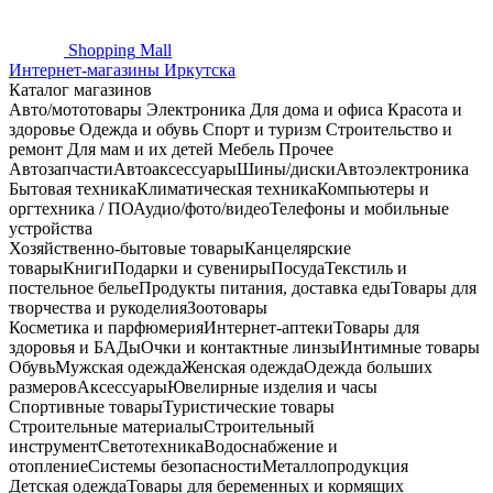
Shopping
Mall
Интернет-магазины Иркутска
Каталог магазинов
Авто/мототовары
Электроника
Для дома и офиса
Красота и
здоровье
Одежда и обувь
Спорт и туризм
Строительство и
ремонт
Для мам и их детей
Мебель
Прочее
Автозапчасти
Автоаксессуары
Шины/диски
Автоэлектроника
Бытовая техника
Климатическая техника
Компьютеры и
оргтехника / ПО
Аудио/фото/видео
Телефоны и мобильные
устройства
Хозяйственно-бытовые товары
Канцелярские
товары
Книги
Подарки и сувениры
Посуда
Текстиль и
постельное белье
Продукты питания, доставка еды
Товары для
творчества и рукоделия
Зоотовары
Косметика и парфюмерия
Интернет-аптеки
Товары для
здоровья и БАДы
Очки и контактные линзы
Интимные товары
Обувь
Мужская одежда
Женская одежда
Одежда больших
размеров
Аксессуары
Ювелирные изделия и часы
Спортивные товары
Туристические товары
Строительные материалы
Строительный
инструмент
Светотехника
Водоснабжение и
отопление
Системы безопасности
Металлопродукция
Детская одежда
Товары для беременных и кормящих