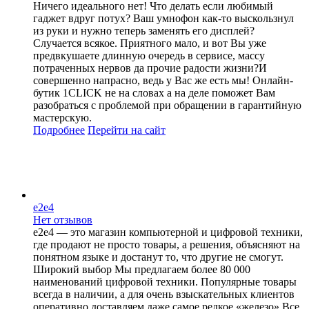
Ничего идеального нет! Что делать если любимый
гаджет вдруг потух? Ваш умнофон как-то выскользнул
из руки и нужно теперь заменять его дисплей?
Случается всякое. Приятного мало, и вот Вы уже
предвкушаете длинную очередь в сервисе, массу
потраченных нервов да прочие радости жизни?И
совершенно напрасно, ведь у Вас же есть мы! Онлайн-
бутик 1CLICK не на словах а на деле поможет Вам
разобраться с проблемой при обращении в гарантийную
мастерскую.
Подробнее
Перейти
на сайт
e2e4
Нет отзывов
e2e4 — это магазин компьютерной и цифровой техники,
где продают не просто товары, а решения, объясняют на
понятном языке и достанут то, что другие не смогут.
Широкий выбор Мы предлагаем более 80 000
наименований цифровой техники. Популярные товары
всегда в наличии, а для очень взыскательных клиентов
оперативно доставляем даже самое редкое «железо».Все