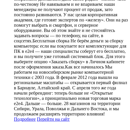
по-честному Не навязываем и не впариваем: наши
менеджеры не получают процент от продаж, зато
постоянно развиваются. У нас целая корпоративная
академия, где готовят экспертов по «железу». Они на раз
помогут выбрать и смартфон, и серверное
оборудование. Вы об этом знайте и не стесняйтесь
задавать вопросы — по телефону, на сайте, в
соцсетях.Бесплатная сборка Не берём деньги за сборку
компьютера: если вы покупаете все комплектующие для
ПК в e2e4 — наши специалисты соберут его бесплатно,
и вы получите уже готовый системный блок. Для этого
выберите опцию «Заказать сборку» в Личном кабинете
после оформления заказа.Как все начиналось Мы
работаем на новосибирском рынке компьютерной
техники с 2003 года. В феврале 2012 года вышли на
региональные масштабы — открывается первый филиал
в Барнауле, Алтайский край. C апреля того же года
начали ребрендинг: теперь больше не «Открытые
технологии», а принципиально новая торговая марка
е2е4. Дальше — больше. 28 магазинов на территории
Сибири, Урала, Поволжья и Дальнего Востока, и мы
продолжаем расширять территорию влияния!
Подробнее
Перейти
на сайт