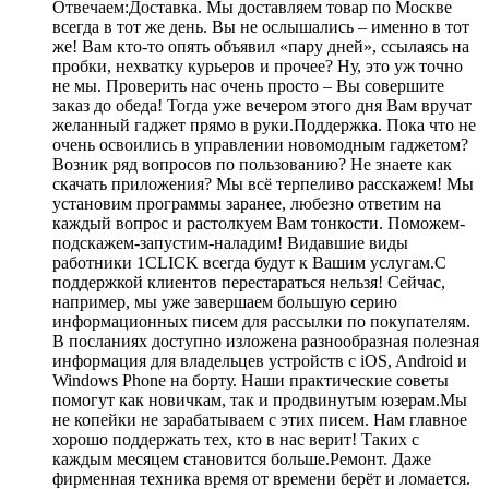
Отвечаем:Доставка. Мы доставляем товар по Москве
всегда в тот же день. Вы не ослышались – именно в тот
же! Вам кто-то опять объявил «пару дней», ссылаясь на
пробки, нехватку курьеров и прочее? Ну, это уж точно
не мы. Проверить нас очень просто – Вы совершите
заказ до обеда! Тогда уже вечером этого дня Вам вручат
желанный гаджет прямо в руки.Поддержка. Пока что не
очень освоились в управлении новомодным гаджетом?
Возник ряд вопросов по пользованию? Не знаете как
скачать приложения? Мы всё терпеливо расскажем! Мы
установим программы заранее, любезно ответим на
каждый вопрос и растолкуем Вам тонкости. Поможем-
подскажем-запустим-наладим! Видавшие виды
работники 1CLICK всегда будут к Вашим услугам.С
поддержкой клиентов перестараться нельзя! Сейчас,
например, мы уже завершаем большую серию
информационных писем для рассылки по покупателям.
В посланиях доступно изложена разнообразная полезная
информация для владельцев устройств с iOS, Android и
Windows Phone на борту. Наши практические советы
помогут как новичкам, так и продвинутым юзерам.Мы
не копейки не зарабатываем с этих писем. Нам главное
хорошо поддержать тех, кто в нас верит! Таких с
каждым месяцем становится больше.Ремонт. Даже
фирменная техника время от времени берёт и ломается.