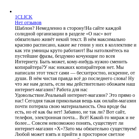
1CLICK
Нет отзывов
Шаблон? Немедленно в сторону!На сайте каждой
солидной организации в разделе «О нас» вот
обязательно живёт некий текст. В нём максимально
красиво расписано, какие же гении у них в коллективе и
как эти умницы круто работают! Вы натолкнётесь на
пустейшие фразы, бездумно кочующие по всея
Интернету. Быть может, кому-нибудь нужно сменить
копирайтера?У нас никаких копирайтеров нет. Мы
написали этот текст сами — бесхитростно, искренне, от
души. В нём чистая правда всё до последнего слова! Ну
что же нам делать, если мы действительно обожаем наш
интернет-магазин? Работа для нас
Удовольствие.Реальный интернет-магазин? Это прямо о
нас! Сегодня такая прикольная вещь как онлайн-магазин
почти потеряла свою материальность. Она вроде бы
есть, но её как бы нет! Забавно, не так ли? Вот сайт,
телефон, электронная почта... Всё! Какой-то мираж и не
более... Совсем невозможно понять, существует ли
интернет-магазин «Х»?Зато мы обязательно существуем!
Любой может взять и прийти в просторное светлое