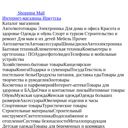
Shopping
Mall
Интернет-магазины Иркутска
Каталог магазинов
Авто/мототовары
Электроника
Для дома и офиса
Красота и
здоровье
Одежда и обувь
Спорт и туризм
Строительство и
ремонт
Для мам и их детей
Мебель
Прочее
Автозапчасти
Автоаксессуары
Шины/диски
Автоэлектроника
Бытовая техника
Климатическая техника
Компьютеры и
оргтехника / ПО
Аудио/фото/видео
Телефоны и мобильные
устройства
Хозяйственно-бытовые товары
Канцелярские
товары
Книги
Подарки и сувениры
Посуда
Текстиль и
постельное белье
Продукты питания, доставка еды
Товары для
творчества и рукоделия
Зоотовары
Косметика и парфюмерия
Интернет-аптеки
Товары для
здоровья и БАДы
Очки и контактные линзы
Интимные товары
Обувь
Мужская одежда
Женская одежда
Одежда больших
размеров
Аксессуары
Ювелирные изделия и часы
Спортивные товары
Туристические товары
Строительные материалы
Строительный
инструмент
Светотехника
Водоснабжение и
отопление
Системы безопасности
Металлопродукция
Детская одежда
Товары для беременных и кормящих